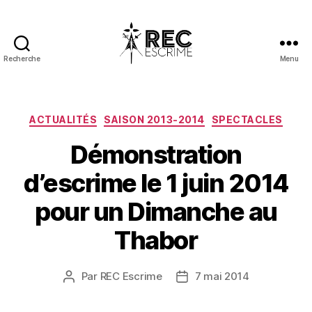
Recherche
Menu
REC
Escrime
Catégories
ACTUALITÉS
SAISON 2013-2014
SPECTACLES
Démonstration
d’escrime le 1 juin 2014
pour un Dimanche au
Thabor
Par
REC Escrime
7 mai 2014
Auteur
Date
de
de
l’article
l’article