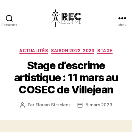
Recherche
Menu
REC
Escrime
Catégories
ACTUALITÉS
SAISON 2022-2023
STAGE
Stage d’escrime
artistique : 11 mars au
COSEC de Villejean
Par
Florian Strzelecki
5 mars 2023
Auteur
Date
de
de
l’article
l’article